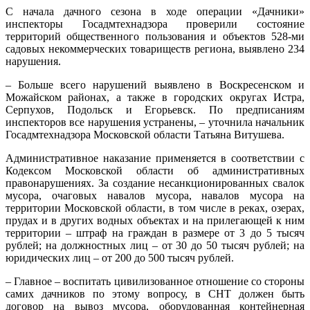
С начала дачного сезона в ходе операции «Дачники»
инспекторы Госадмтехнадзора проверили состояние
территорий общественного пользования и объектов 528-ми
садовых некоммерческих товариществ региона, выявлено 234
нарушения.
– Больше всего нарушений выявлено в Воскресенском и
Можайском районах, а также в городских округах Истра,
Серпухов, Подольск и Егорьевск. По предписаниям
инспекторов все нарушения устранены, – уточнила начальник
Госадмтехнадзора Московской области Татьяна Витушева.
Административное наказание применяется в соответствии с
Кодексом Московской области об административных
правонарушениях. За создание несанкционированных свалок
мусора, очаговых навалов мусора, навалов мусора на
территории Московской области, в том числе в реках, озерах,
прудах и в других водных объектах и на прилегающей к ним
территории – штраф на граждан в размере от 3 до 5 тысяч
рублей; на должностных лиц – от 30 до 50 тысяч рублей; на
юридических лиц – от 200 до 500 тысяч рублей.
– Главное – воспитать цивилизованное отношение со стороны
самих дачников по этому вопросу, в СНТ должен быть
договор на вывоз мусора, оборудованная контейнерная