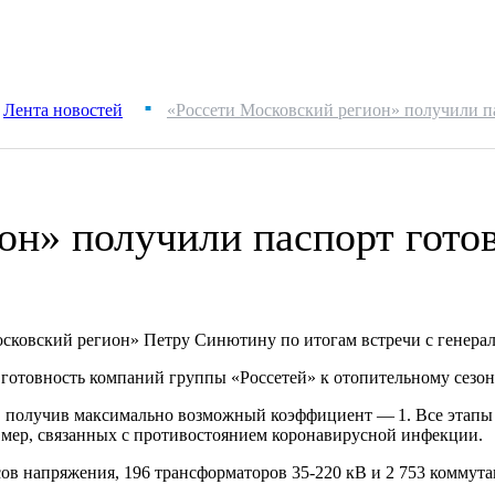
Лента новостей
«Россети Московский регион» получили па
■
он» получили паспорт готов
Московский регион» Петру Синютину по итогам встречи с гене
отовность компаний группы «Россетей» к отопительному сезону
ы, получив максимально возможный коэффициент — 1. Все этап
 мер, связанных с противостоянием коронавирусной инфекции.
ов напряжения, 196 трансформаторов 35-220 кВ и 2 753 коммута