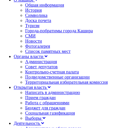
Общая информация
История
Символика
Доска почета
Туризм
Города-побратимы города Кашира
СМИ
Новости
Фотогалерея
Список памятных мест
Органы власти
Администрация
Совет депутатов
Контрольно-счетная палата
Подведомственные организации
Территориальная избирательная комиссия
Открытая власть
Написать в администрацию
Прием граждан
Работа с обращениями
Бюджет для граждан
Социальная газификация
Выборы
Деятельность