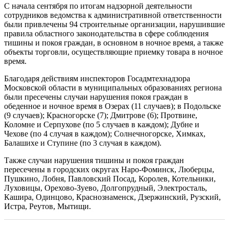
С начала сентября по итогам надзорной деятельности
сотрудников ведомства к административной ответственности
были привлечены 94 строительные организации, нарушившие
правила областного законодательства в сфере соблюдения
тишины и покоя граждан, в основном в ночное время, а также
объекты торговли, осуществляющие приемку товара в ночное
время.
Благодаря действиям инспекторов Госадмтехнадзора
Московской области в муниципальных образованиях региона
были пресечены случаи нарушения покоя граждан в
обеденное и ночное время в Озерах (11 случаев); в Подольске
(9 случаев); Красногорске (7); Дмитрове (6); Протвине,
Коломне и Серпухове (по 5 случаев в каждом); Дубне и
Чехове (по 4 случая в каждом); Солнечногорске, Химках,
Балашихе и Ступине (по 3 случая в каждом).
Также случаи нарушения тишины и покоя граждан
пересечены в городских округах Наро-Фоминск, Люберцы,
Пушкино, Лобня, Павловский Посад, Королев, Котельники,
Луховицы, Орехово-Зуево, Долгопрудный, Электросталь,
Кашира, Одинцово, Краснознаменск, Дзержинский, Рузский,
Истра, Реутов, Мытищи.