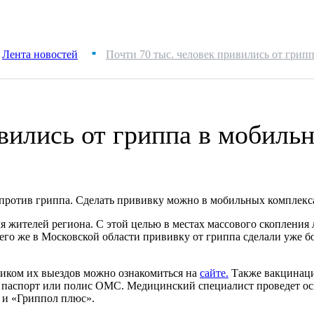
Лента новостей
Почти 70 тыс. человек привились от грип
■
ивились от гриппа в мобиль
против гриппа. Сделать прививку можно в мобильных комплекс
я жителей региона. С этой целью в местах массового скоплени
сего же в Московской области прививку от гриппа сделали уже б
фиком их выездов можно ознакомиться на
сайте
.
Также вакцинаци
ь паспорт или полис ОМС. Медицинский специалист проведет ос
и «Гриппол плюс».