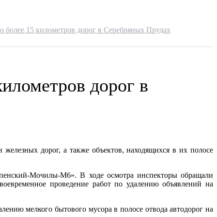
о более 15 километров дорог в Серебряных Прудах
километров дорог в
железных дорог, а также объектов, находящихся в их полосе
спенский-Мочилы-М6». В ходе осмотра инспекторы обращали
своевременное проведение работ по удалению объявлений на
лению мелкого бытового мусора в полосе отвода автодорог на