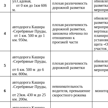
ул.Садовая,
обновле
плохая различимость
3
от 0 км до 1км 606
разметк
дорожной разметки
м.
меропри
обновле
разметк
плохая различимость
автодорога Кашира
меропри
дорожной разметки,
-Серебряные Пруды,
вертика
4
занижена обочина по
от 1 км. 500 м до 1
планиро
отношению к
км. 950м.
установ
проезжей части
щита «
участок
автодорога Кашира
обновле
-Серебряные Пруды,
плохая различимость
5
разметк
дорожной разметки
от 6 км. 500 м до 6
меропри
км. 800м.
автодорога Кашира
невнимательность
-Серебряные Пруды,
6
водителя, превышение
монито
от 23км. 430 м до 25
скоростного режима
км. 200м.
автодорога Кашира