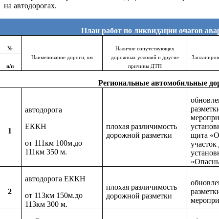
на автодорогах.
План работ по ликвидации очагов ава
№
Наличие сопутствующих
Наименование дороги, км
дорожных условий и другие
Запланиро
п/п
причины ДТП
Региональные автомобильные до
обновле
разметк
автодорога
меропри
ЕККН
плохая различимость
установ
1
дорожной разметки
щита «
от 111км 100м.до
участок
111км 350 м.
установ
«Опасн
автодорога ЕККН
обновле
плохая различимость
2
разметк
от 113км 150м.до
дорожной разметки
меропри
113км 300 м.