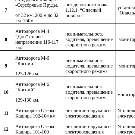
нет дорожного знака
-Серебряные Пруды,
установ
7
1.12.1. “Опасный
“Опасны
от 32 км. 200 м до 32
поворот”
км. 750м.
Автодорога М-4
невнимательность
“Дон” старое
8
водителя, превышение
монито
направление 116-117
скоростного режима
км.
Автодорога М-6
невнимательность
“Каспий”
9
водителя, превышение
монито
скоростного режима
125-126 км.
Автодорога М-6
невнимательность
“Каспий”
10
водителя, превышение
монито
скоростного режима
129-130 км.
Автодорога Озеры-
нет линий наружного
Установ
11
Кашира 102-104 км
электроосвещения
электро
Автодорога Озеры-
нет линий наружного
Установ
12
Кашира 101-100
электроосвещения
электро