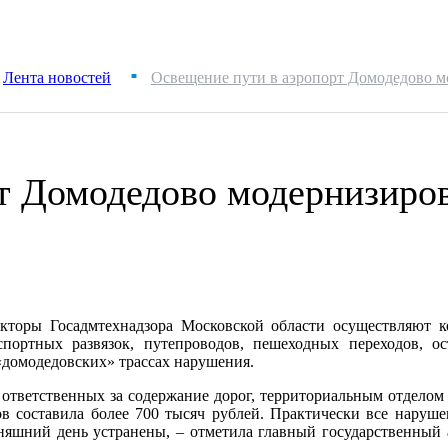
Лента новостей
Освещение пути в аэропорт Домодедово м
■
т Домодедово модернизиров
кторы Госадмтехнадзора Московской области осуществляют к
нспортных развязок, путепроводов, пешеходных переходов, о
«домодедовских» трассах нарушения.
ответственных за содержание дорог, территориальным отделом
в составила более 700 тысяч рублей. Практически все наруш
одняшний день устранены, – отметила главный государственный