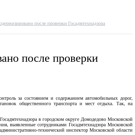
одернизировано после проверки Госадмтехнадзора
ано после проверки
онтроль за состоянием и содержанием автомобильных дорог,
становок общественного транспорта и мест отдыха. Так, на
 Госадмтехнадзора в городском округе Домодедово Московской
ения, выявленные сотрудниками Госадмтехнадзора Московской
 административно-технический инспектор Московской области