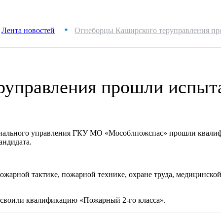
Лента новостей
Огнеборцы Каширского теруправления ​п
■
руправления ​прошли испыт
ториального управления ГКУ МО «Мособлпожспас» прошли квали
андидата.
ожарной тактике, пожарной технике, охране труда, медицинской
своили квалификацию «Пожарный 2-го класса».