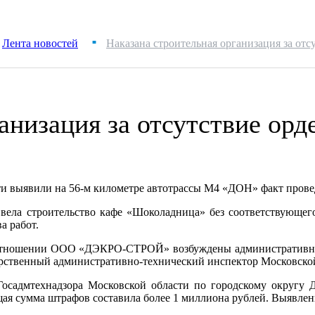
Лента новостей
Наказана строительная организация за отс
■
анизация за отсутствие орд
 выявили на 56-м километре автотрассы М4 «ДОН» факт провед
 строительство кафе «Шоколадница» без соответствующего р
а работ.
отношении ООО «ДЭКРО-СТРОЙ» возбуждены административные 
арственный административно-технический инспектор Московской
осадмтехнадзора Московской области по городскому округу 
щая сумма штрафов составила более 1 миллиона рублей. Выявле