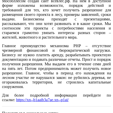
Мособллесом создан сайт всевлес.рф. На нем в доступной
форме изложены возможности, порядок действий и
требований для тех, кто хочет получить разрешение для
размещения своего проекта в лесу, примеры заявлений, сроки
выдачи. Бизнесмены приходят с презентациями,
рассказывают, что они хотят развивать и в какие сроки. Мы
соотносим эти проекты с потребностями населения и
стараемся грамотно увязать интересы разных сторон –
жителей, животного и растительного мира.
Главное преимущество механизма РНР – отсутствие
чрезмерной финансовой и бюрократической нагрузки.
Бизнесу не нужно платить аренду, разрабатывать проектную
документацию и подавать различные отчеты. Прост и порядок
получения разрешения. Мы выдаем его в течение семи дней
на пять лет. Потом предприниматель может получить новое
разрешение. Главное, чтобы в период его нахождения на
лесном участке не нарушался закон: не рубились деревья, не
огораживалась территория, не строились капитальные
сооружения.
Для более подробной информации перейдите по
ссылке:
https://xn--b1aaib3a7ae.xn--p1ai/