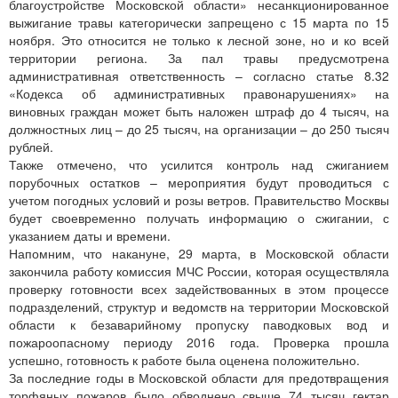
благоустройстве Московской области» несанкционированное
выжигание травы категорически запрещено с 15 марта по 15
ноября. Это относится не только к лесной зоне, но и ко всей
территории региона. За пал травы предусмотрена
административная ответственность – согласно статье 8.32
«Кодекса об административных правонарушениях» на
виновных граждан может быть наложен штраф до 4 тысяч, на
должностных лиц – до 25 тысяч, на организации – до 250 тысяч
рублей.
Также отмечено, что усилится контроль над сжиганием
порубочных остатков – мероприятия будут проводиться с
учетом погодных условий и розы ветров. Правительство Москвы
будет своевременно получать информацию о сжигании, с
указанием даты и времени.
Напомним, что накануне, 29 марта, в Московской области
закончила работу комиссия МЧС России, которая осуществляла
проверку готовности всех задействованных в этом процессе
подразделений, структур и ведомств на территории Московской
области к безаварийному пропуску паводковых вод и
пожароопасному периоду 2016 года. Проверка прошла
успешно, готовность к работе была оценена положительно.
За последние годы в Московской области для предотвращения
торфяных пожаров было обводнено свыше 74 тысяч гектар