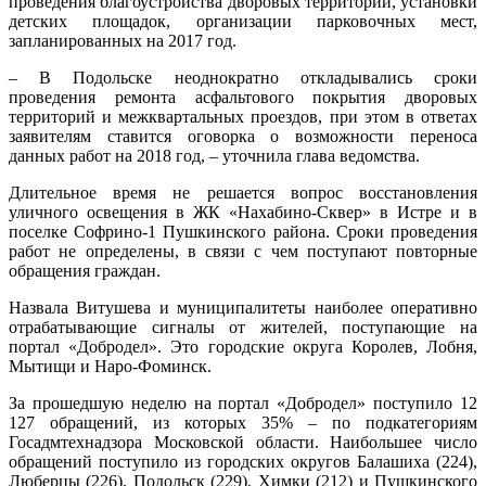
проведения благоустройства дворовых территорий, установки
детских площадок, организации парковочных мест,
запланированных на 2017 год.
– В Подольске неоднократно откладывались сроки
проведения ремонта асфальтового покрытия дворовых
территорий и межквартальных проездов, при этом в ответах
заявителям ставится оговорка о возможности переноса
данных работ на 2018 год, – уточнила глава ведомства.
Длительное время не решается вопрос восстановления
уличного освещения в ЖК «Нахабино-Сквер» в Истре и в
поселке Софрино-1 Пушкинского района. Сроки проведения
работ не определены, в связи с чем поступают повторные
обращения граждан.
Назвала Витушева и муниципалитеты наиболее оперативно
отрабатывающие сигналы от жителей, поступающие на
портал «Добродел». Это городские округа Королев, Лобня,
Мытищи и Наро-Фоминск.
За прошедшую неделю на портал «Добродел» поступило 12
127 обращений, из которых 35% – по подкатегориям
Госадмтехнадзора Московской области. Наибольшее число
обращений поступило из городских округов Балашиха (224),
Люберцы (226), Подольск (229), Химки (212) и Пушкинского