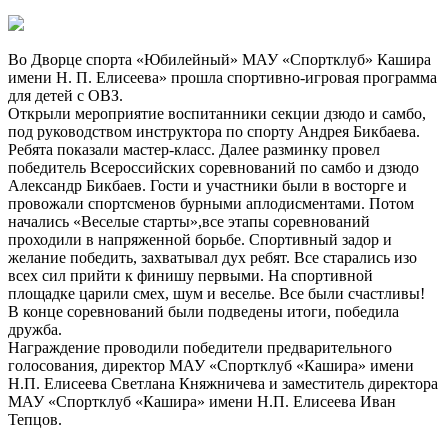
Во Дворце спорта «Юбилейный» МАУ «Спортклуб» Кашира
имени Н. П. Елисеева» прошла спортивно-игровая программа
для детей с ОВЗ.
Открыли мероприятие воспитанники секции дзюдо и самбо,
под руководством инструктора по спорту Андрея Бикбаева.
Ребята показали мастер-класс. Далее разминку провел
победитель Всероссийских соревнований по самбо и дзюдо
Александр Бикбаев. Гости и участники были в восторге и
провожали спортсменов бурными аплодисментами. Потом
начались «Веселые старты»,все этапы соревнований
проходили в напряженной борьбе. Спортивный задор и
желание победить, захватывал дух ребят. Все старались изо
всех сил прийти к финишу первыми. На спортивной
площадке царили смех, шум и веселье. Все были счастливы!
В конце соревнований были подведены итоги, победила
дружба.
Награждение проводили победители предварительного
голосования, директор МАУ «Спортклуб «Кашира» имени
Н.П. Елисеева Светлана Княжничева и заместитель директора
МАУ «Спортклуб «Кашира» имени Н.П. Елисеева Иван
Тепцов.