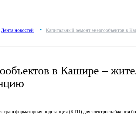
Лента новостей
Капитальный ремонт энергообъектов в К
■
ообъектов в Кашире – жит
анцию
я трансформаторная подстанция (КТП) для электроснабжения бол