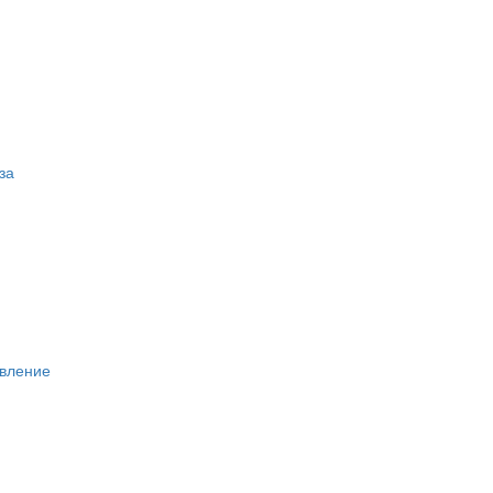
за
вление