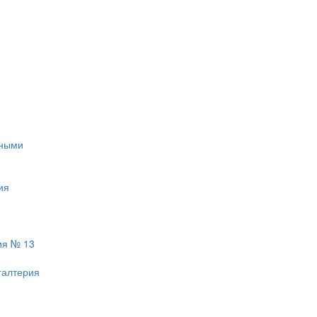
тными
ия
ия № 13
галтерия