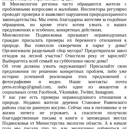
В Минэкологии региона часто обращаются жители с
проблемными вопросами и жалобами. Инспекторы регулярно
проводят проверки и выявляют нарушения природоохранного
законодательства. Мы очень благодарны жителям за подобные
обращения, но кроме этого хотим узнать о ваших
предложениях и особенно, конкретных действиях.
Минэкологии Подмосковья призывает неравнодушных
граждан присылать примеры их бережного отношения к
природе. Вы повесили скворечник в парке у дома?
Организовали раздельный сбор мусора? Предотвратили завоз
отходов на лесной участок? Очистили реку от зарослей?
Выбираетесь всей семьей на субботники около дома?
Об этом должны узнать окружающие! Присылайте свои
предложения по решению конкретных проблем, либо уже
истории успешной реализации этих предложений с
фотографиями и видео. Наши контакты: почта
press.ecology@gmail.com, либо один из аккаунтов в
социальных сетях Facebook, Vkontakte, Twitter, Instagram.
У нас уже есть примеры неравнодушного отношения к
природе. Недавно жители деревни Становое Раменского
района спасли раненую косулю. Сейчас она в питомнике и ее
жизни ничего не угрожает, а спасители получили
благодарственные письма и книги о заповедных местах
Подмосковья от Министерства экологии области. А в начале
года мы писали про то, как экологично избавиться от