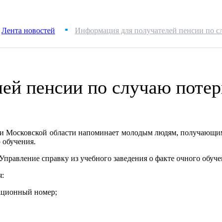
Лента новостей
Информация для получателей пенсии по с
■
ей пенсии по случаю потер
е и Московской области напоминает молодым людям, получающим
 обучения.
правление справку из учебного заведения о факте очного обучен
я:
рационный номер;