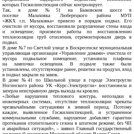
которых Госжилинспекция сейчас контролирует.
Так, в доме №51 на Быковском шоссе в
поселке Малаховка Люберецкого района МУП
«ЖКХ г.п. Малаховка» привело в порядок подвал. Его
очистили от мусора, восстановили разрушенные стены входа
и освещение, произвели работы по восстановлению
теплоизоляции труб отопления, отремонтировали дверь в
подвал.
В доме №7 по Светлой улице в Воскресенске муниципальная
управляющая организация «Управление домами» очистила от
мусора подвальное помещение, установила плафоны
на лампочки освещения. В подвале также были
установлены, отсутствующие ранее, решетки на продухи, вход
в подвал закрыли на замок.
В доме №41 по Школьной улице в городе Электроугли
Ногинского района УК «Курс-Электроугли» восстановила и
заперла неисправную дверь выхода на кровлю.
«Любые нарушения теплового контура, неполадки в
инженерных системах, отсутствие теплоизоляции чреваты
чрезвычайными ситуациями в зимний период. Поэтому
каждое, выявленное Госжилинспекцией, и устраненное
коммунальными службами, нарушение добавляет гарантии
протекания отопительного сезона в штатном режиме, без ЧП
и аварийных ситуаций», – заявил Главный государственный
жилищный инспектор Московской области Вадим Соков.