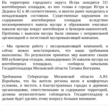
На территории городского округа Истра находятся 311
контейнерных площадок, из них только в городах Истра и
Дедовск 62 и 46 соответственно, и многие ранее находились в
ненадлежащем состоянии. Существенные нарушения по
содержанию контейнерных площадок вследствие
несвоевременного вывоза мусора и образование очаговых
навалов мусора вокруг контейнеров и бункеров-накопителей.
Проблемы с вывозом мусора были связаны с неправильной
организацией и логистикой мусоровывозящей компании.
– Мы провели работу с мусоровывозящей компанией, и
сейчас можно констатировать, что наши требования
выполнены. По результатам принятых мер вывезено свыше
800 кубометров отходов, ликвидировано 56 навалов мусора на
контейнерных площадках, – сообщила начальник
Госадмтехнадзора Московской области Татьяна Витушева.
Требования Губернатора Московской области А.Ю.
Воробьева, что бы жители региона жили в комфортных
условиях, в чистоте, в благоустроенных городах и деревнях
организациями, ответственными за содержание территорий,
должны неукоснительно соблюдаться. Госадмтехнадзор и
дальше будет уделять этому вопросу большое внимание.