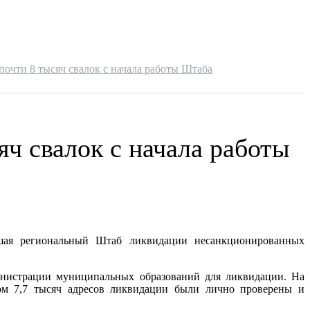
очти 8 тысяч свалок с начала работы Штаба
ч свалок с начала работы
ившая региональный Штаб ликвидации несанкционированных
министрации муниципальных образований для ликвидации. На
том 7,7 тысяч адресов ликвидации были лично проверены и