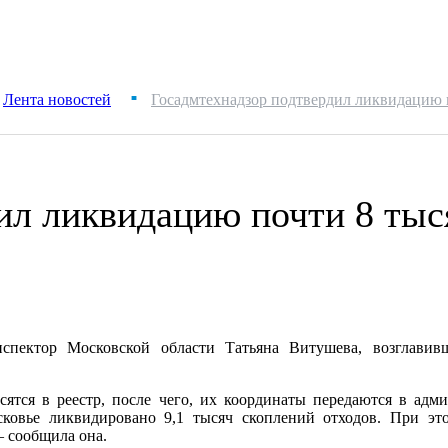
Лента новостей
Госадмтехнадзор подтвердил ликвидацию п
■
ил ликвидацию почти 8 тыся
нспектор Московской области Татьяна Витушева, возглав
осятся в реестр, после чего, их координаты передаются в ад
сковье ликвидировано 9,1 тысяч скоплений отходов. При э
 сообщила она.