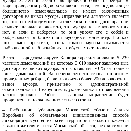
мусора. За летний сезон было проведено более 15 рейдов. В
ходе проведения рейдов устанавливается, что подавляющее
большинство домовладельцев не имеют заключенных
договоров на вывоз мусора. Оправданием для этого является
то, что о необходимости заключения такого договора они
слышат впервые, а также то, что мусора, как такового у них
нет, а если и наберется, то они увозят его с собой и
выбрасывают в ближайший мусорный контейнер. Но как
показывает практика, часть такого мусора оказывается
выброшенной на ближайших автобусных остановках.
Всего в городском округе Кашира зарегистрировано 5 239
частных домовладений из которых 3 610 имеют заключенные
договора на вывоз мусора, что составляет 70 % от общего
числа домовладений. За период летнего сезона, по итогам
проведенных рейдов, было заключено более 200 договоров на
вывоз мусора, привлечено к административной
ответственности 3 нарушителя, уклонявшихся от заключения
такого договора. Работа в данном направлении будет
продолжена и по окончанию летнего сезона.
– Требование Губернатора Московской области Андрея
Воробьева об обязательном цивилизованном способе
ликвидации мусора на всей территории области касается
каждого жителя и гостя Московской области, независимо ни
от каких обстоятельств, – пояснила начальник