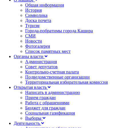
Общая информация
История
Символика
Доска почета
Туризм
Города-побратимы города Кашира
СМИ
Новости
Фотогалерея
Список памятных мест
Органы власти
Администрация
Совет депутатов
Контрольно-счетная палата
Подведомственные организации
Территориальная избирательная комиссия
Открытая власть
Написать в администрацию
Прием граждан
Работа с обращениями
Бюджет для граждан
Социальная газификация
Выборы
Деятельность