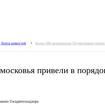
Лента новостей
Более 500 мемориалов Подмосковья привел
■
московья привели в порядо
занию Госадмтехнадзора