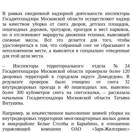
В рамках ежедневной надзорной деятельности инспекторы
Госадмтехнадзора Московской области осуществляют надзор
за качеством уборки от снега дворов, детских площадок,
пешеходных дорожек, тротуаров, проездов и мест парковок,
но и отслеживают маршруты движения техники, вывозящей
снежные массы. Всё это делается для того, чтобы
удостовериться в том, что собранный снег не сбрасывают в
неположенном месте, а вывозится в специально отведенные
для этой цели места.
– Инспекторы территориального отдела №24
Госадмтехнадзора Московской области проверили более 120
дворовых территорий в городском округе Домодедово. В
результате проверок было очищено от снега 32
внутридворовых проезда и 40 пешеходных зон, вывезено
более 300 кубометров снега на снегосвалки, – рассказала
начальник Госадмтехнадзора Московской области Татьяна
Витушева.
Например, за некачественное выполнение зимней уборки на
внутридворовых территориях многоквартирных жилых домов
в микрорайоне Белые Столбы и Барыбино, в отношении
управляющей компании ОАО «Заря-Жилсервис»