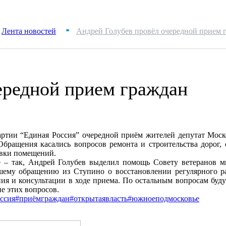
Лента новостей
Андрей Голубев провёл очередной прием 
■
ередной прием граждан
ртии “Единая Россия” очередной приём жителей депутат Моско
бращения касались вопросов ремонта и строительства дорог, 
овки помещений.
 – так, Андрей Голубев выделил помощь Совету ветеранов м
шему обращению из Ступино о восстановлении регулярного ра
я и консультации в ходе приема. По остальным вопросам буду
е этих вопросов.
ссия
#приёмграждан
#открытаявласть
#южноеподмосковье