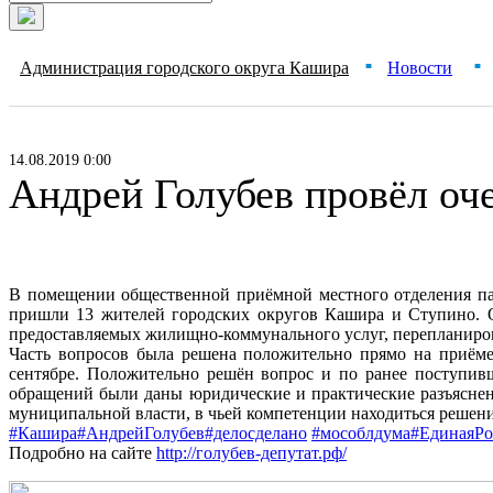
Администрация городского округа Кашира
Новости
■
■
14.08.2019 0:00
Андрей Голубев провёл оч
В помещении общественной приёмной местного отделения па
пришли 13 жителей городских округов Кашира и Ступино. О
предоставляемых жилищно-коммунального услуг, перепланир
Часть вопросов была решена положительно прямо на приёме
сентябре. Положительно решён вопрос и по ранее поступив
обращений были даны юридические и практические разъяснени
муниципальной власти, в чьей компетенции находиться решени
#Кашира
#АндрейГолубев
#делосделано
#мособлдума
#ЕдинаяРо
Подробно на сайте
http://голубев-депутат.рф/