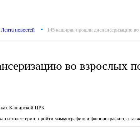
Лента новостей
145 каширян прошли диспансеризацию во
■
ансеризацию во взрослых п
иках Каширской ЦРБ. ⠀
ахар и холестерин, пройти маммографию и флюорографию, а так