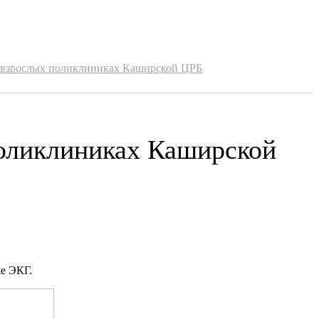
 взрослых поликлиниках Каширской ЦРБ
оликлиниках Каширской
же ЭКГ. ⠀